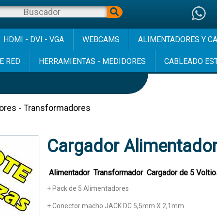
HDMI - DVI - VGA
WEBCAMS
ALIMENTADORES Y C
E RED
HERRAMIENTAS - MEDIDORES
CABLEADO ES
ores - Transformadores
Cargador Alimentador
Alimentador Transformador Cargador de 5 Voltios
+ Pack de 5 Alimentadores
+ Conector macho JACK DC 5,5mm X 2,1mm