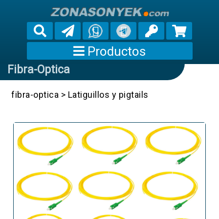
Productos
Fibra-Optica
fibra-optica
>
Latiguillos y pigtails