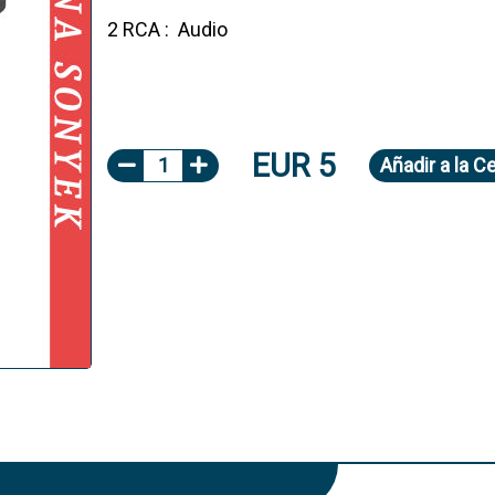
2 RCA : Audio
EUR 5
1
Añadir
a la C