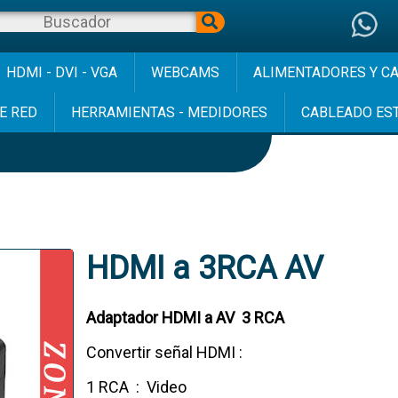
HDMI - DVI - VGA
WEBCAMS
ALIMENTADORES Y C
E RED
HERRAMIENTAS - MEDIDORES
CABLEADO ES
HDMI a 3RCA AV
Adaptador HDMI a AV 3 RCA
Convertir señal HDMI :
1 RCA : Video