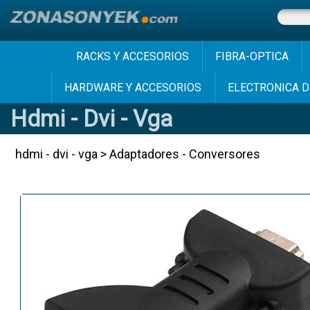
RACKS Y ACCESORIOS
FIBRA-OPTICA
HARDWARE Y ACCESORIOS
ELECTRONICA D
Hdmi - Dvi - Vga
hdmi - dvi - vga
>
Adaptadores - Conversores