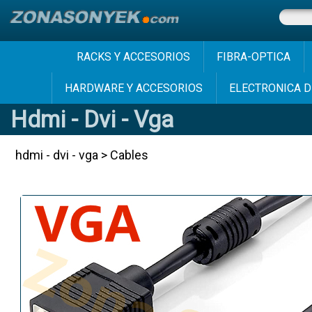
RACKS Y ACCESORIOS
FIBRA-OPTICA
HARDWARE Y ACCESORIOS
ELECTRONICA D
Hdmi - Dvi - Vga
hdmi - dvi - vga
>
Cables